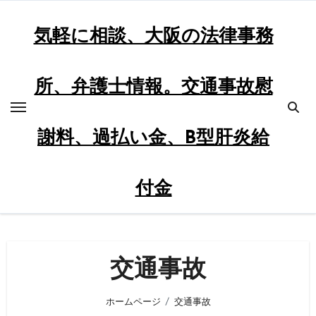
内
容
気軽に相談、大阪の法律事務
を
ス
所、弁護士情報。交通事故慰
キ
ッ
プ
謝料、過払い金、B型肝炎給
付金
交通事故
ホームページ
交通事故