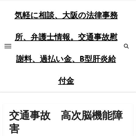
内
容
気軽に相談、大阪の法律事務
を
ス
所、弁護士情報。交通事故慰
キ
ッ
プ
謝料、過払い金、B型肝炎給
付金
交通事故 高次脳機能障
害