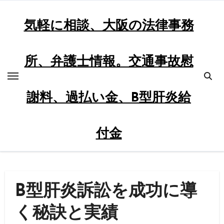
内
容
気軽に相談、大阪の法律事務
を
ス
所、弁護士情報。交通事故慰
キ
ッ
プ
謝料、過払い金、B型肝炎給
付金
B型肝炎訴訟を成功に導
く秘訣と実績