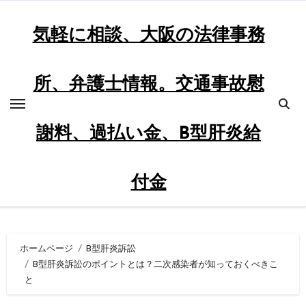
内
容
気軽に相談、大阪の法律事務
を
ス
所、弁護士情報。交通事故慰
キ
ッ
プ
謝料、過払い金、B型肝炎給
付金
ホームページ
B型肝炎訴訟
B型肝炎訴訟のポイントとは？二次感染者が知っておくべきこ
と