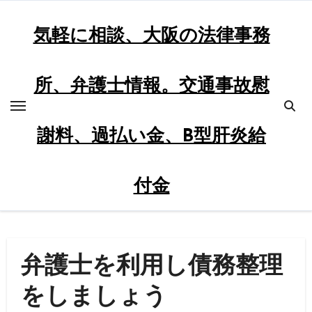
内
容
気軽に相談、大阪の法律事務
を
ス
所、弁護士情報。交通事故慰
キ
ッ
プ
謝料、過払い金、B型肝炎給
付金
弁護士を利用し債務整理
をしましょう