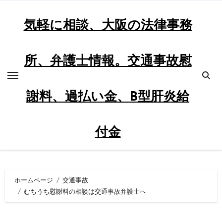
内
容
気軽に相談、大阪の法律事務
を
ス
所、弁護士情報。交通事故慰
キ
ッ
プ
謝料、過払い金、B型肝炎給
付金
ホームページ
交通事故
むちうち慰謝料の相談は交通事故弁護士へ